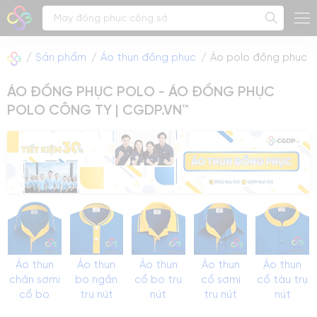
Sản phẩm
Áo thun đồng phục
Áo polo đồng phục
ÁO ĐỒNG PHỤC POLO - ÁO ĐỒNG PHỤC
POLO CÔNG TY | CGDP.VN™
Áo thun
Áo thun
Áo thun
Áo thun
Áo thun
chân sơmi
bo ngắn
cổ bo trụ
cổ sơmi
cổ tàu trụ
cổ bo
trụ nút
nút
trụ nút
nút