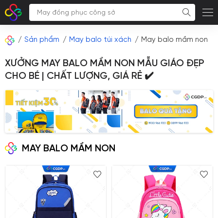
Sản phẩm
May balo túi xách
May balo mầm non
XƯỞNG MAY BALO MẦM NON MẪU GIÁO ĐẸP
CHO BÉ | CHẤT LƯỢNG, GIÁ RẺ ✔️
MAY BALO MẦM NON